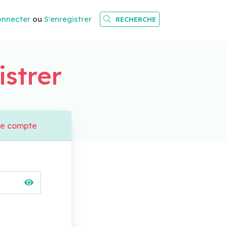
onnecter
ou
S'enregistrer
RECHERCHE
istrer
de compte