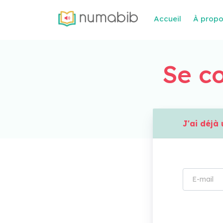
Accueil
À prop
Se co
J'ai déj