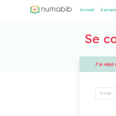
Accueil
À prop
Se co
J'ai déj