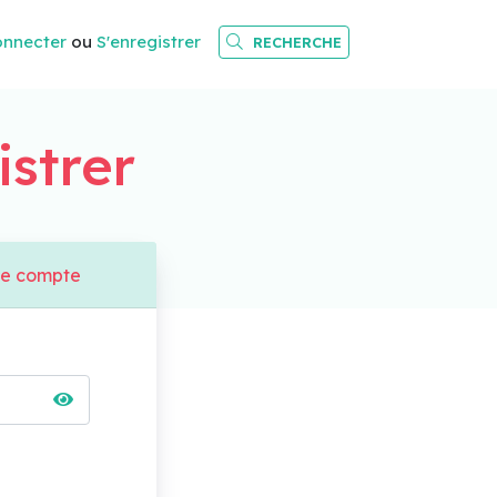
onnecter
ou
S'enregistrer
RECHERCHE
istrer
de compte