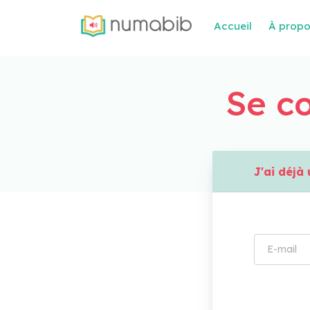
Accueil
À prop
Se co
J'ai déj