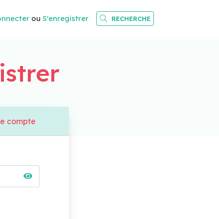
onnecter
ou
S'enregistrer
RECHERCHE
istrer
de compte