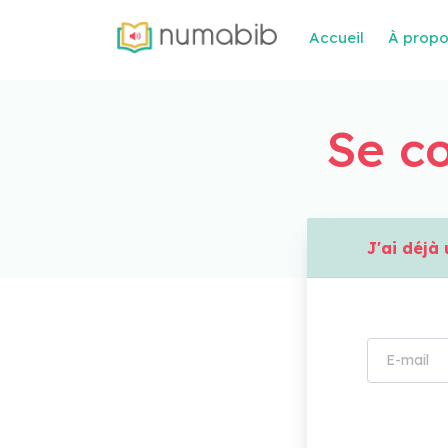
Accueil
À prop
Se co
J'ai déj