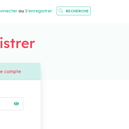
onnecter
ou
S'enregistrer
RECHERCHE
istrer
de compte