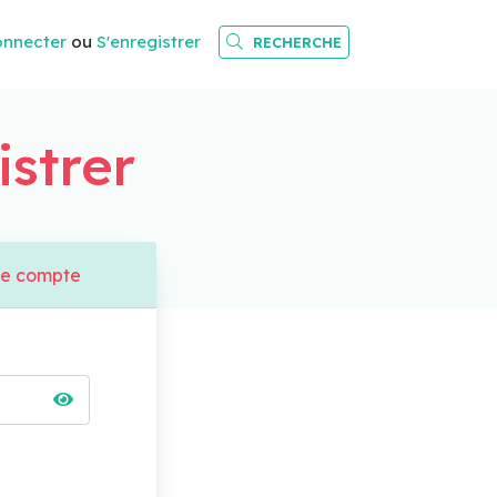
onnecter
ou
S'enregistrer
RECHERCHE
istrer
de compte