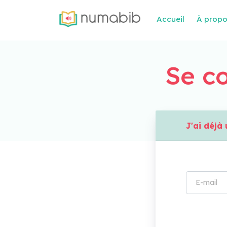
Accueil
À prop
Se co
J'ai déj