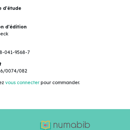
 d'étude
n d'édition
oeck
8-041-9568-7
t
16/0074/082
lez
vous connecter
pour commander.