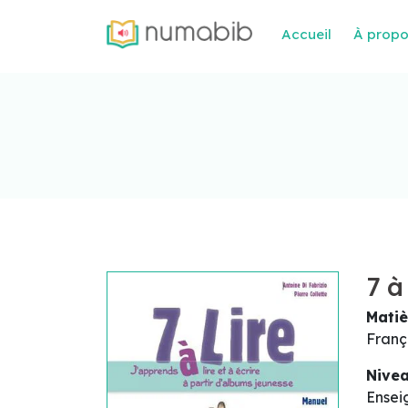
Accueil
À prop
7 à
Matiè
Franç
Nive
Ensei