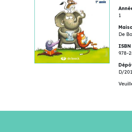
Année
1
Maiso
De B
ISBN
978-2
Dépô
D/20
Veuil