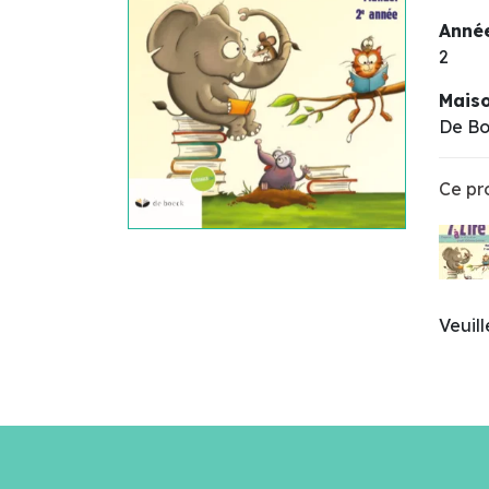
Année
2
Maiso
De B
Ce pro
Veuil