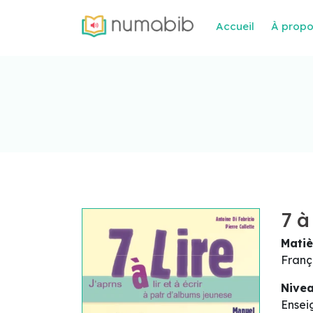
Accueil
À prop
7 à
Matiè
Franç
Nive
Ensei