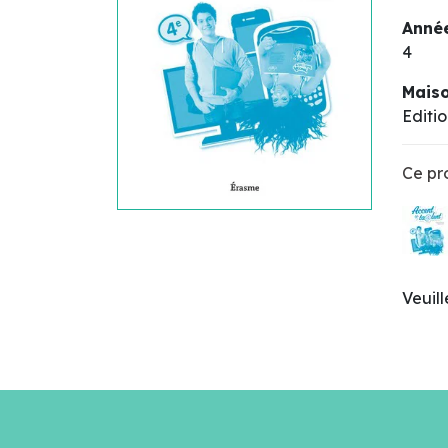
Année
4
Maiso
Editi
Ce pro
Veuil