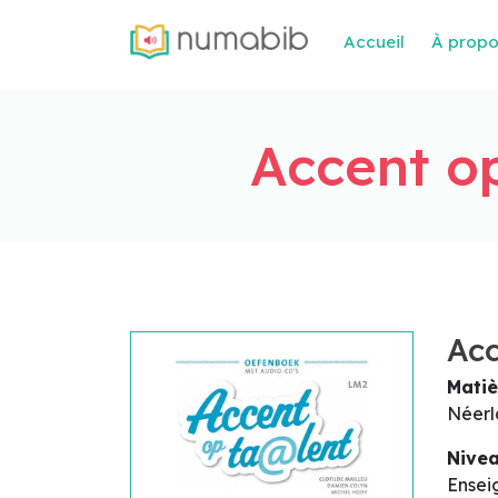
Accueil
À prop
Accent op
Acc
Matiè
Néerl
Nive
Ensei