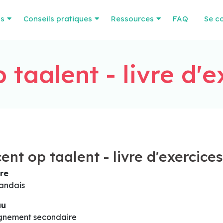
os
Conseils pratiques
Ressources
FAQ
Se c
 taalent - livre d'e
ent op taalent - livre d'exercices
re
andais
au
gnement secondaire