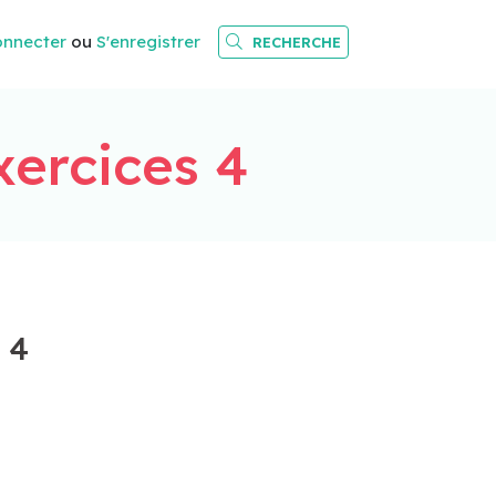
onnecter
ou
S'enregistrer
RECHERCHE
xercices 4
 4