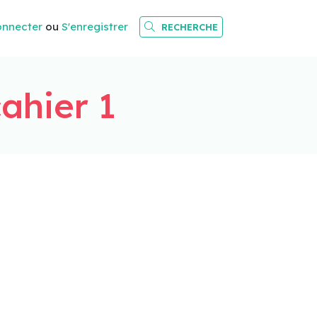
onnecter
ou
S'enregistrer
RECHERCHE
cahier 1