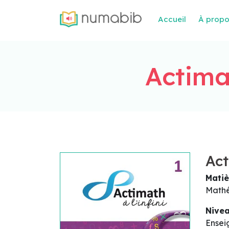
Accueil
À prop
Actimat
Act
Matiè
Math
Nive
Ensei