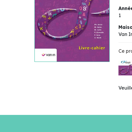
Année
1
Maiso
Van I
Ce pro
Veuil