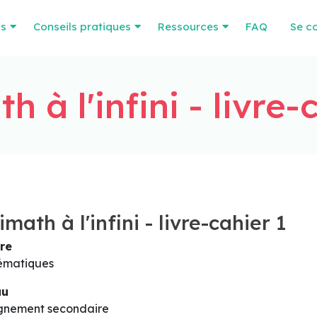
os
Conseils pratiques
Ressources
FAQ
Se c
h à l'infini - livre-
imath à l'infini - livre-cahier 1
re
ématiques
au
gnement secondaire