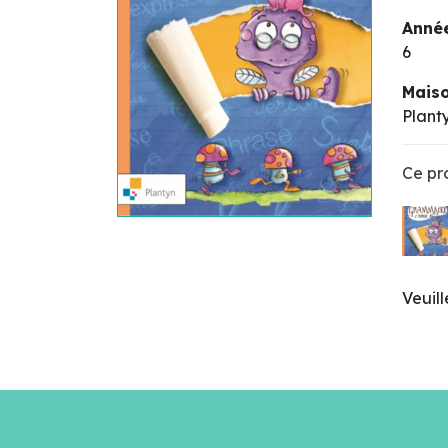
Année
6
Maiso
Plant
Ce pro
Veuil