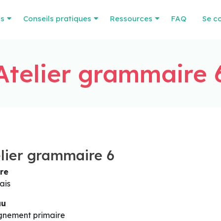
os
Conseils pratiques
Ressources
FAQ
Se c
Atelier grammaire 
lier grammaire 6
re
ais
au
gnement primaire