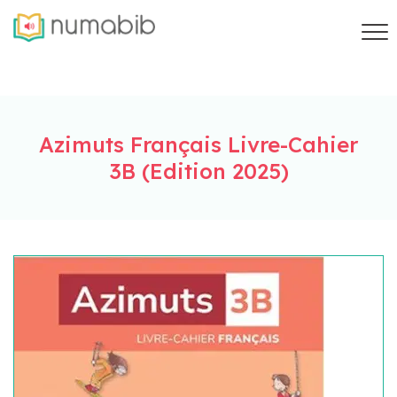
Azimuts Français Livre-Cahier
3B (Edition 2025)