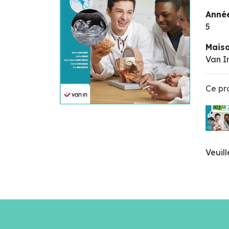
Année
5
Maiso
Van I
Ce pro
Veuil