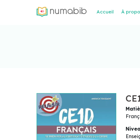
Accueil
À prop
CE1
Matiè
Franç
Nive
Ensei