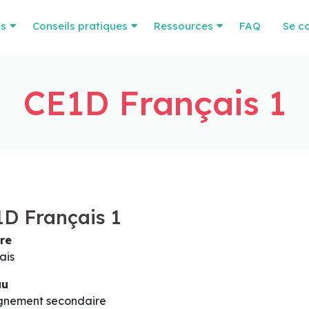
os
Conseils pratiques
Ressources
FAQ
Se c
CE1D Français 1
D Français 1
re
ais
au
gnement secondaire