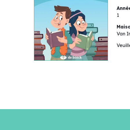
Année
1
Maiso
Van I
Veuil