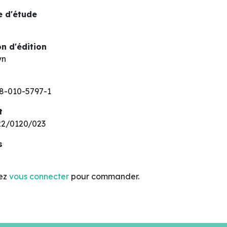
 d'étude
n d'édition
yn
8-010-5797-1
t
2/0120/023
s
lez
vous connecter
pour commander.