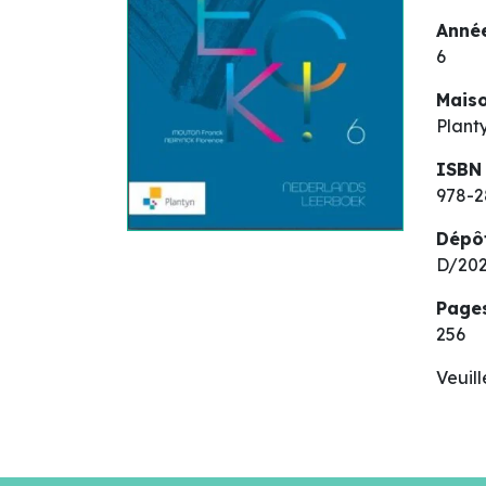
Année
6
Maiso
Plant
ISBN
978-2
Dépô
D/202
Page
256
Veuil