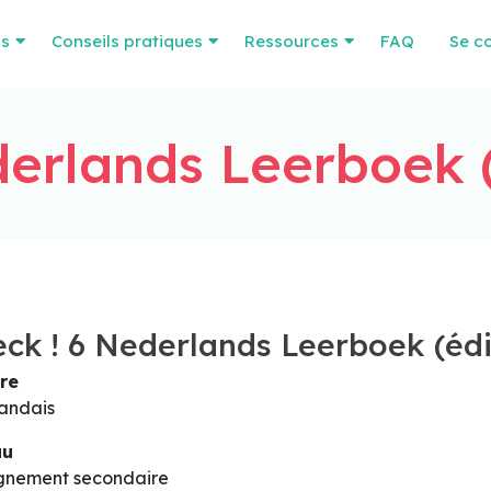
os
Conseils pratiques
Ressources
FAQ
Se c
derlands Leerboek (
ck ! 6 Nederlands Leerboek (édi
re
andais
au
gnement secondaire