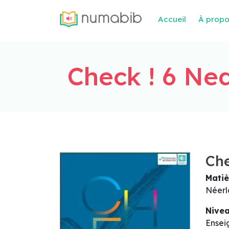
Accueil
À prop
Check ! 6 Ne
Che
Matiè
Néerl
Nive
Ensei