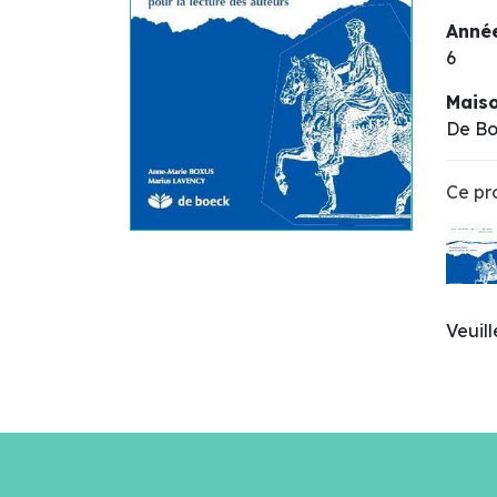
Année
6
Maiso
De B
Ce pro
Veuil