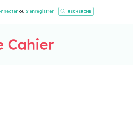
onnecter
ou
S'enregistrer
RECHERCHE
e Cahier