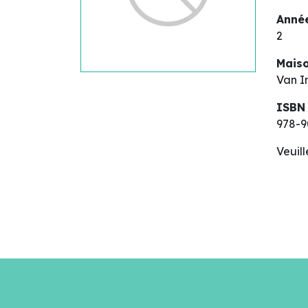
Année
2
Maiso
Van I
ISBN
978-9
Veuil