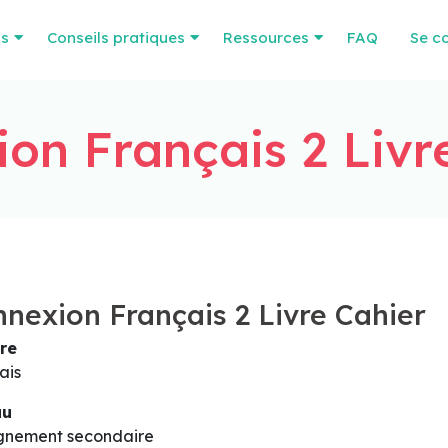
os
Conseils pratiques
Ressources
FAQ
Se c
on Français 2 Livr
nexion Français 2 Livre Cahier
re
ais
au
gnement secondaire