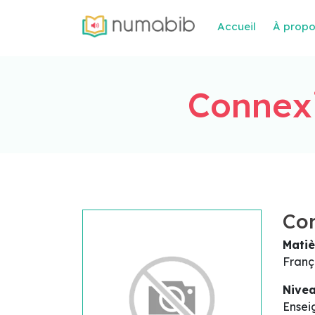
Accueil
À prop
Connexi
Con
Matiè
Franç
Nive
Ensei