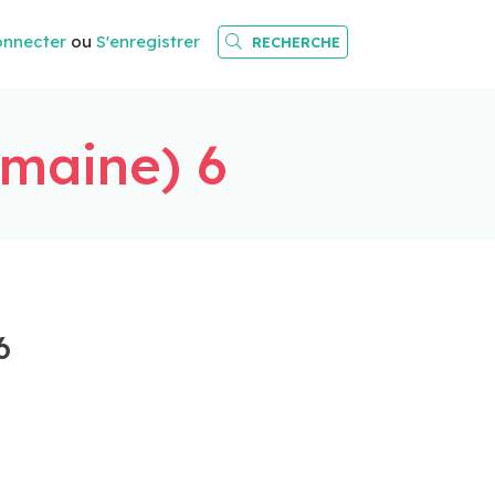
onnecter
ou
S'enregistrer
RECHERCHE
maine) 6
6