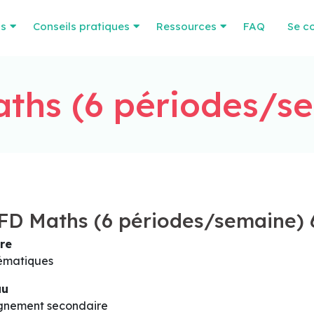
os
Conseils pratiques
Ressources
FAQ
Se c
ths (6 périodes/se
D Maths (6 périodes/semaine) 
re
ématiques
au
gnement secondaire