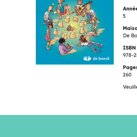
Année
5
Maiso
De B
ISBN
978-2
Page
260
Veuil