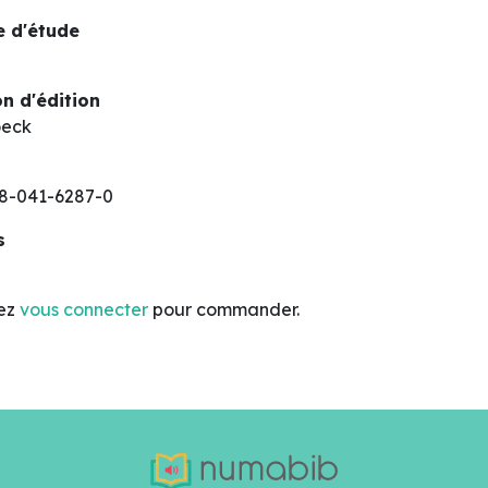
 d'étude
n d'édition
oeck
8-041-6287-0
s
lez
vous connecter
pour commander.