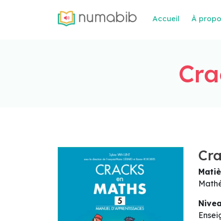
Accueil
À prop
Cra
Cra
Matiè
Math
Nive
Ensei