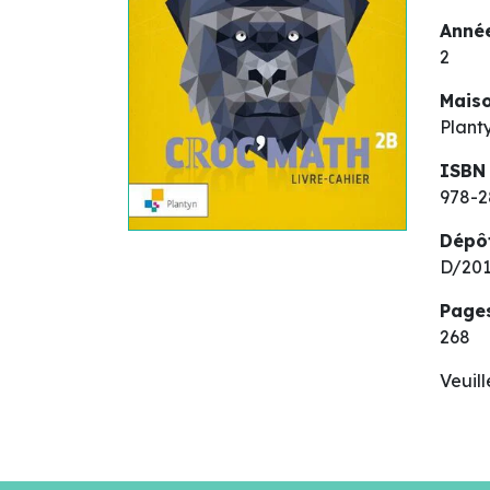
Année
2
Maiso
Plant
ISBN
978-2
Dépô
D/201
Page
268
Veuil