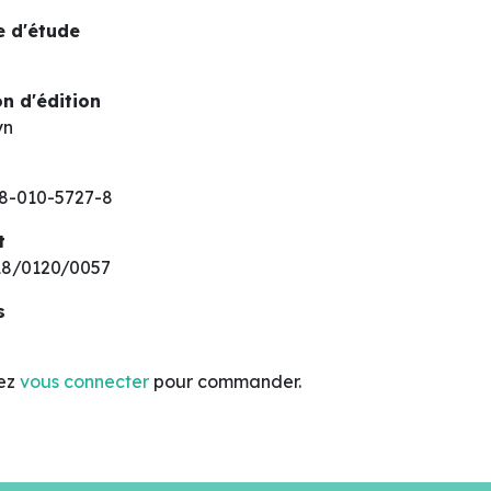
 d'étude
n d'édition
yn
8-010-5727-8
t
8/0120/0057
s
lez
vous connecter
pour commander.