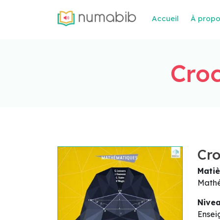
Accueil
À prop
Croc
Cro
Matiè
Math
Nive
Ensei