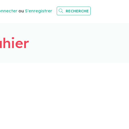
onnecter
ou
S'enregistrer
RECHERCHE
ahier