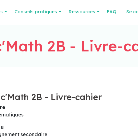
os
Conseils pratiques
Ressources
FAQ
Se c
'Math 2B - Livre-c
c'Math 2B - Livre-cahier
re
ématiques
au
gnement secondaire