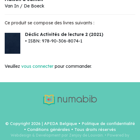
Van In / De Boeck
Ce produit se compose des livres suivants :
Déclic Activités de lecture 2 (2021)
• ISBN: 978-90-306-8074-1
Veuillez
vous connecter
pour commander.
© Copyright 2026 | APEDA Belgique •
Politique de confidentialité
•
Conditions générales
• Tous droits réservés
Webdesign & Development par Zenjoy de Louvain.
•
Powered by