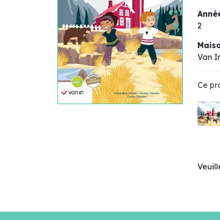
Année
2
Maiso
Van I
Ce pro
Veuil