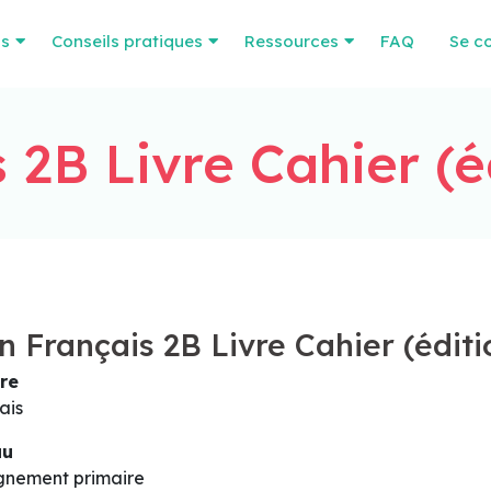
os
Conseils pratiques
Ressources
FAQ
Se c
 2B Livre Cahier (é
n Français 2B Livre Cahier (éditi
re
ais
au
gnement primaire