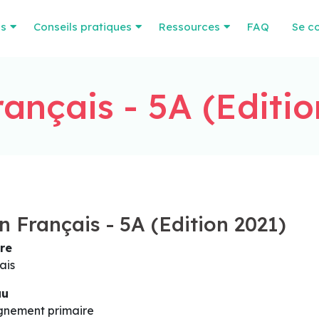
os
Conseils pratiques
Ressources
FAQ
Se c
rançais - 5A (Editio
n Français - 5A (Edition 2021)
re
ais
au
gnement primaire