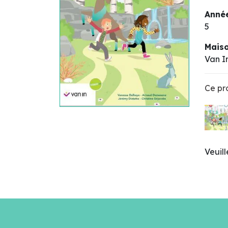
Année
5
Maiso
Van I
Ce pro
Veuil