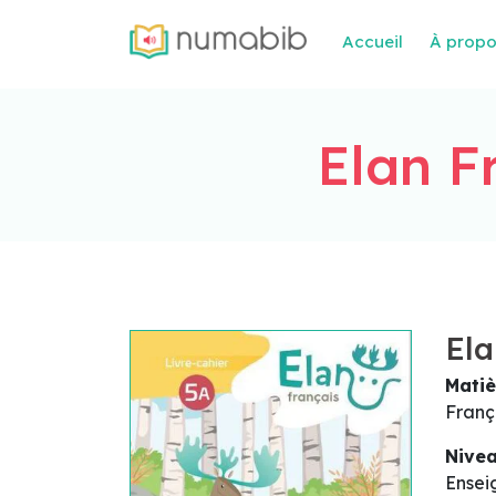
Accueil
À prop
Elan F
Ela
Matiè
Franç
Nive
Ensei