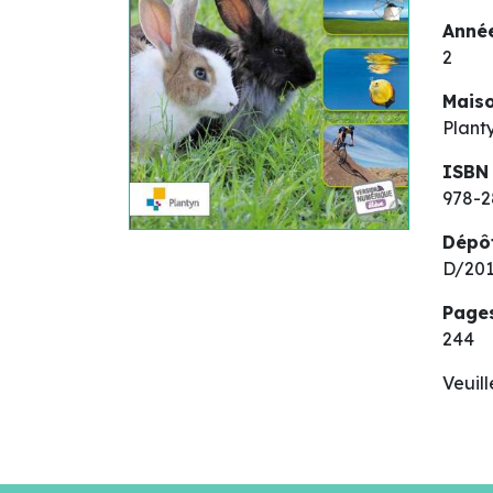
Année
2
Maiso
Plant
ISBN
978-2
Dépô
D/201
Page
244
Veuil