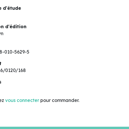
 d'étude
n d'édition
yn
8-010-5629-5
t
6/0120/168
s
lez
vous connecter
pour commander.