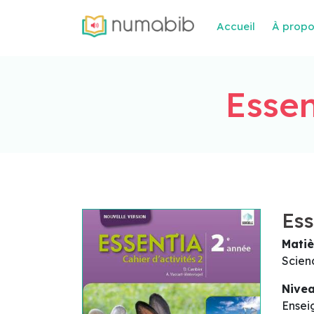
Accueil
À prop
Essen
Ess
Matiè
Scien
Nive
Ensei