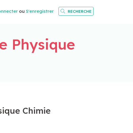
onnecter
ou
S'enregistrer
RECHERCHE
ie Physique
ysique Chimie