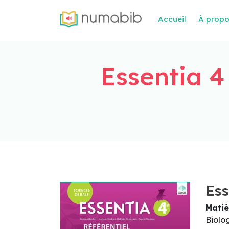
Accueil
À prop
Essentia 4
Ess
Matiè
Biolo