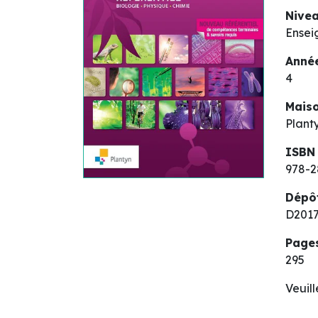
Nive
Ensei
Année
4
Maiso
Plant
ISBN
978-2
Dépô
D2017
Page
295
Veuil