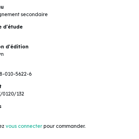
au
gnement secondaire
 d'étude
n d'édition
yn
8-010-5622-6
t
/0120/132
s
lez
vous connecter
pour commander.