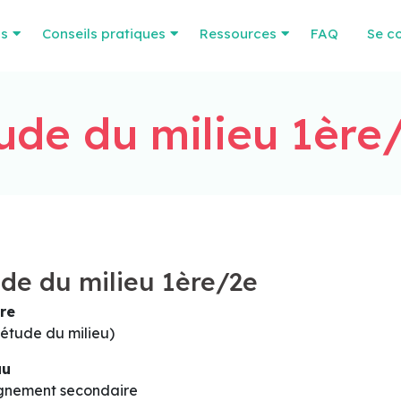
os
Conseils pratiques
Ressources
FAQ
Se c
ude du milieu 1ère
de du milieu 1ère/2e
re
étude du milieu)
au
gnement secondaire