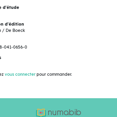
 d'étude
n d'édition
n / De Boeck
8-041-0656-0
s
lez
vous connecter
pour commander.