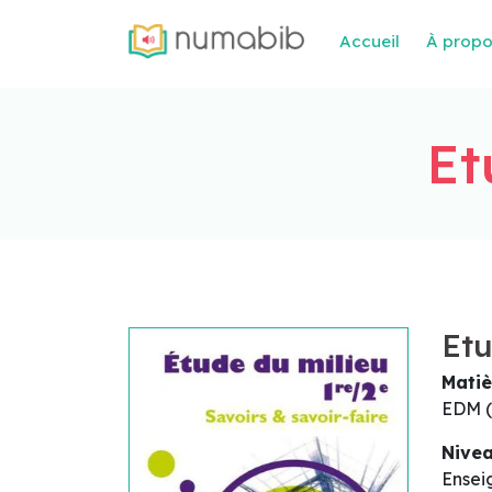
Accueil
À prop
Et
Etu
Matiè
EDM (
Nive
Ensei