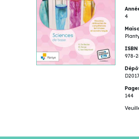
Année
4
Maiso
Plant
ISBN
978-2
Dépô
D2017
Page
144
Veuil