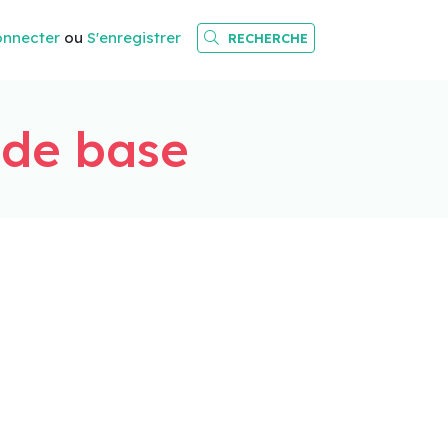
onnecter
ou
S'enregistrer
RECHERCHE
 de base