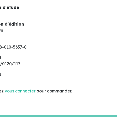
 d'étude
n d'édition
yn
8-010-5637-0
t
/0120/117
s
lez
vous connecter
pour commander.