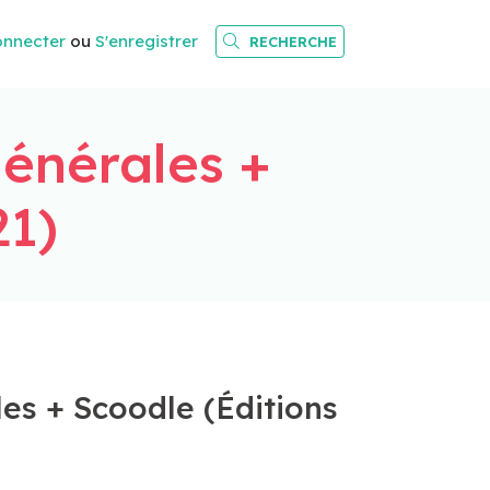
onnecter
ou
S'enregistrer
RECHERCHE
générales +
21)
es + Scoodle (Éditions