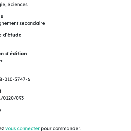
gie, Sciences
au
gnement secondaire
 d'étude
n d'édition
yn
8-010-5747-6
t
/0120/093
s
lez
vous connecter
pour commander.