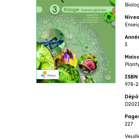
Biolo
Nive
Ensei
Année
3
Maiso
Plant
ISBN
978-2
Dépô
D2021
Page
227
Veuil