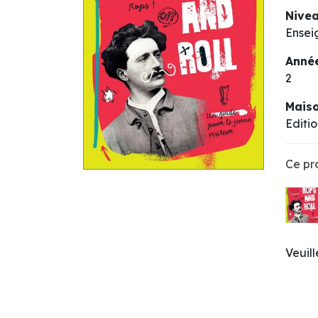
Nive
Ensei
Année
2
Maiso
Editi
Ce pro
Veuil