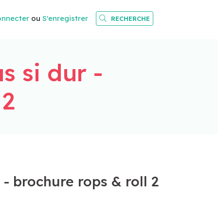
onnecter
ou
S'enregistrer
RECHERCHE
s si dur -
 2
 - brochure rops & roll 2