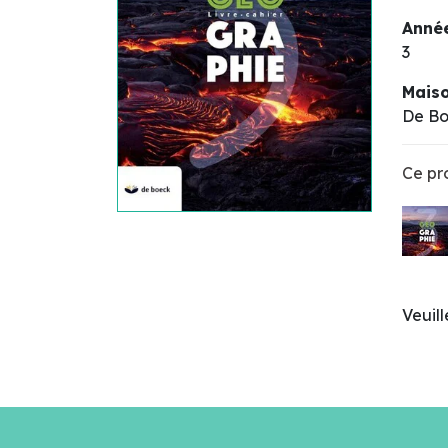
Année
3
Maiso
De B
Ce pro
Veuil