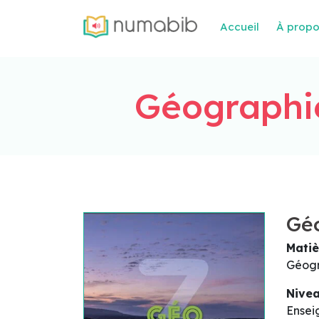
Accueil
À prop
Géographie
Géo
Matiè
Géog
Nive
Ensei