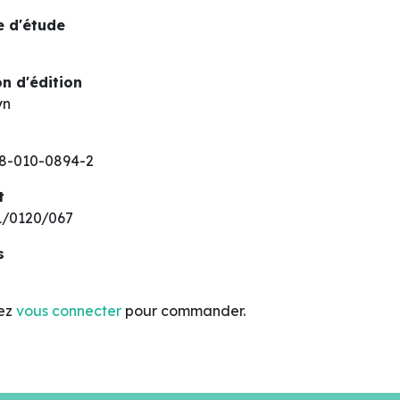
 d'étude
n d'édition
yn
8-010-0894-2
t
/0120/067
s
lez
vous connecter
pour commander.