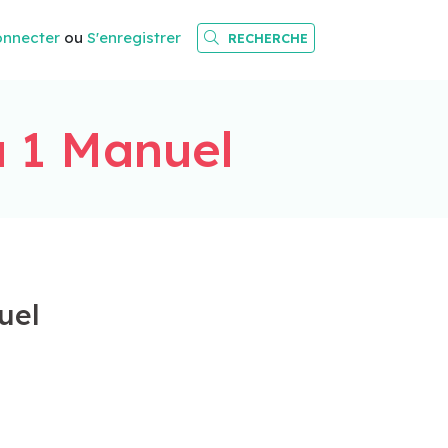
onnecter
ou
S'enregistrer
RECHERCHE
a 1 Manuel
uel