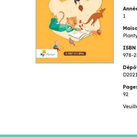
Année
1
Maiso
Plant
ISBN
978-2
Dépô
D2021
Page
92
Veuil