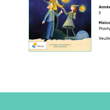
Année
5
Maiso
Plant
Veuil