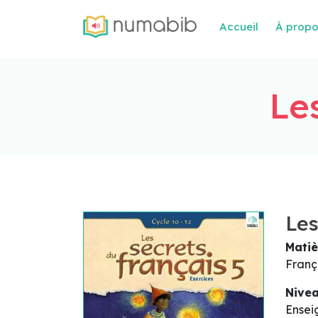
Accueil
À prop
Le
Les
Matiè
Franç
Nive
Ensei