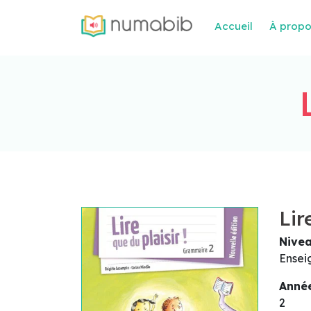
Accueil
À prop
Lir
Nive
Ensei
Année
2