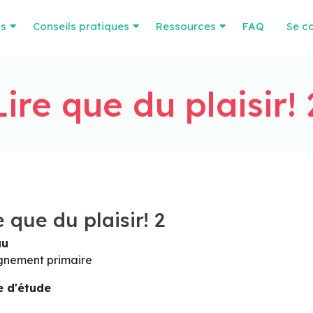
os
Conseils pratiques
Ressources
FAQ
Se c
Lire que du plaisir! 
e que du plaisir! 2
au
gnement primaire
 d'étude