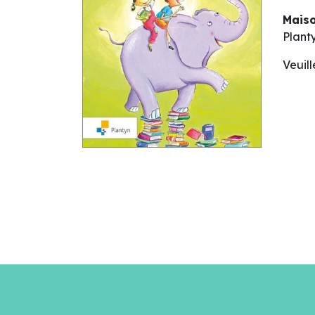
Maiso
Plant
Veuil