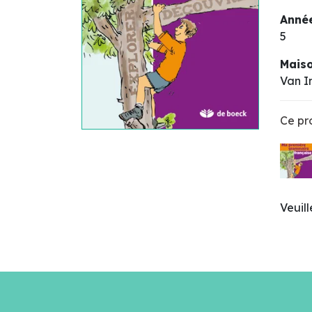
Année
5
Maiso
Van I
Ce pro
Veuil