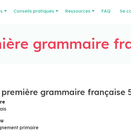
os
Conseils pratiques
Ressources
FAQ
Se c
ière grammaire fra
première grammaire française 
re
ais
au
gnement primaire