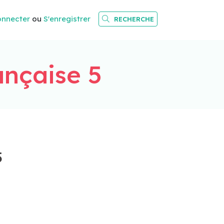
onnecter
ou
S'enregistrer
RECHERCHE
nçaise 5
5