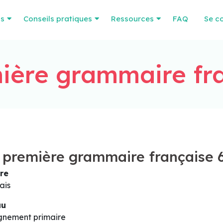
os
Conseils pratiques
Ressources
FAQ
Se c
ière grammaire fra
première grammaire française 
re
ais
au
gnement primaire