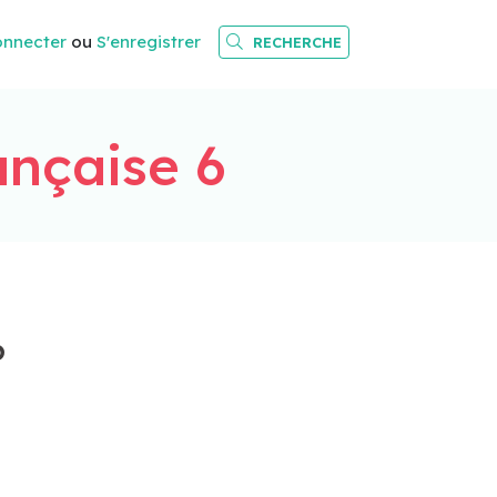
onnecter
ou
S'enregistrer
RECHERCHE
nçaise 6
6