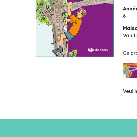
Année
6
Maiso
Van I
Ce pro
Veuil