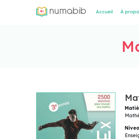
Accueil
À prop
Ma
Mat
Matiè
Math
Nive
Ensei