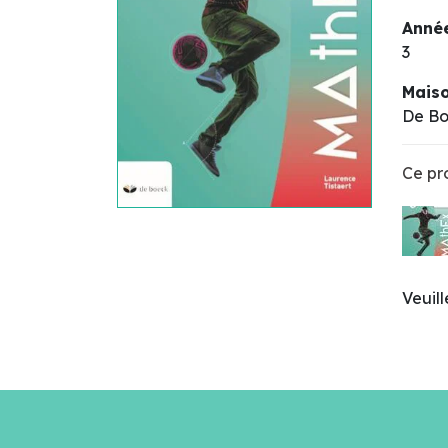
Année
3
Maiso
De B
Ce pro
Veuil