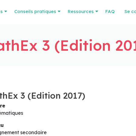
os
Conseils pratiques
Ressources
FAQ
Se c
thEx 3 (Edition 20
hEx 3 (Edition 2017)
re
ématiques
au
gnement secondaire