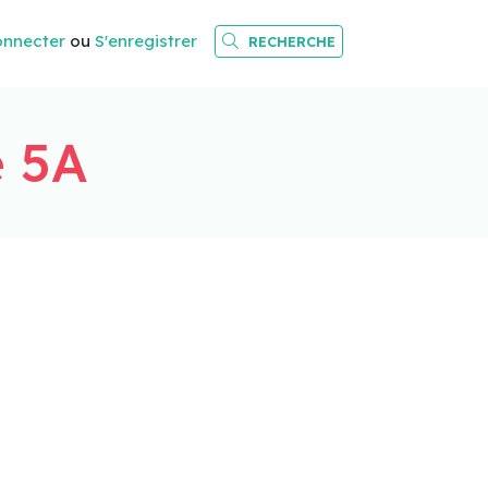
onnecter
ou
S'enregistrer
RECHERCHE
 5A