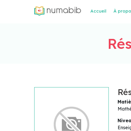
Accueil
À prop
Ré
Ré
Matiè
Math
Nive
Ensei