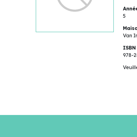
Année
5
Maiso
Van I
ISBN
978-2
Veuil