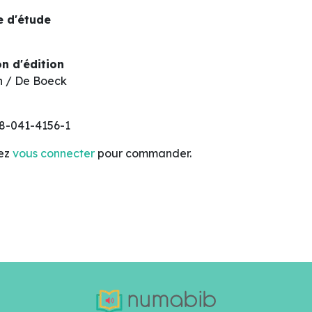
 d'étude
n d'édition
n / De Boeck
8-041-4156-1
lez
vous connecter
pour commander.