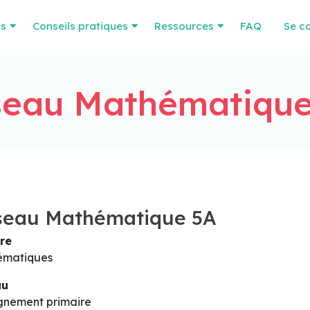
os
Conseils pratiques
Ressources
FAQ
Se c
seau Mathématique
seau Mathématique 5A
re
ématiques
au
gnement primaire