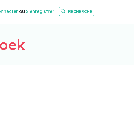
onnecter
ou
S'enregistrer
RECHERCHE
boek