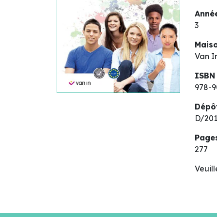
Année
3
Maiso
Van I
ISBN
978-9
Dépô
D/201
Page
277
Veuil