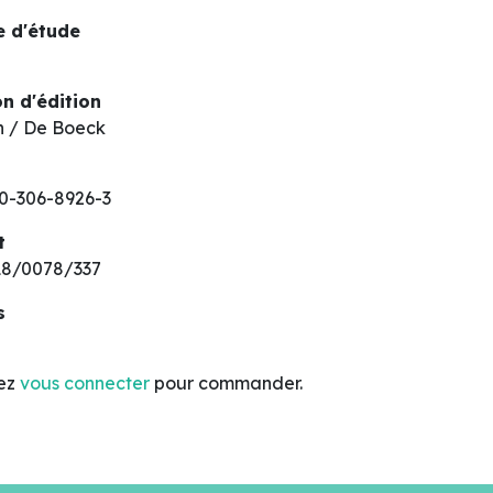
 d'étude
n d'édition
n / De Boeck
0-306-8926-3
t
8/0078/337
s
lez
vous connecter
pour commander.