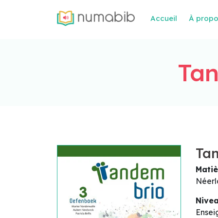
Accueil
À prop
Tan
Ta
Matiè
Néerl
Nive
Ensei