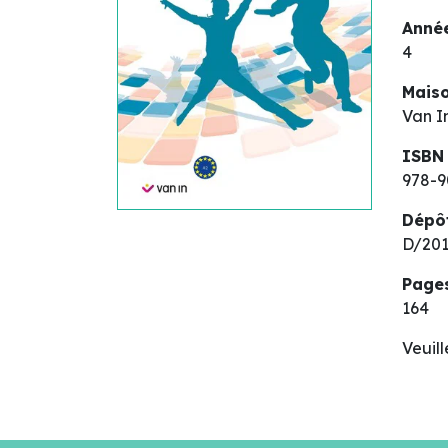
Année
4
Maiso
Van I
ISBN
978-9
Dépô
D/201
Page
164
Veuil