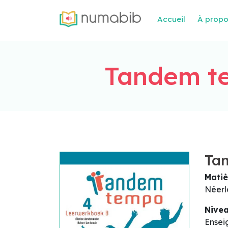
Accueil
À prop
Tandem te
Ta
Matiè
Néerl
Nive
Ensei