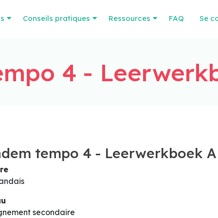
os
Conseils pratiques
Ressources
FAQ
Se c
mpo 4 - Leerwerk
ndem tempo 4 - Leerwerkboek A
re
andais
au
gnement secondaire