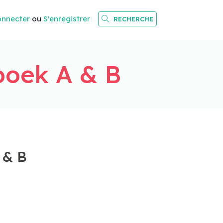
onnecter
ou
S'enregistrer
RECHERCHE
boek A & B
 & B