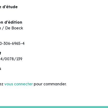
 d'étude
n d'édition
n / De Boeck
0-306-6965-4
t
4/0078/139
s
lez
vous connecter
pour commander.