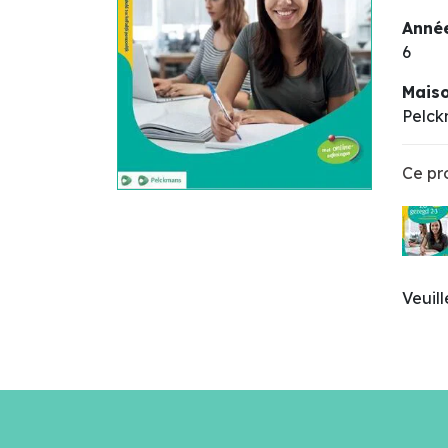
Année
6
Maiso
Pelc
Ce pro
Veuil