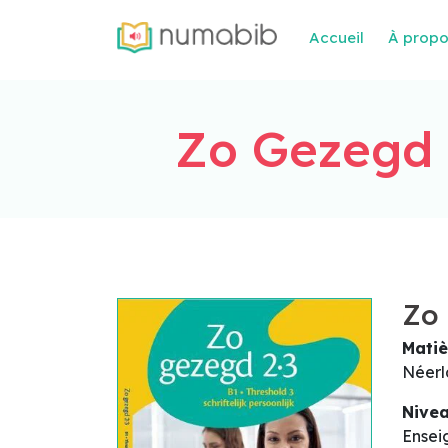
Accueil
À prop
Zo Gezegd 2
Zo 
Matiè
Néerl
Nive
Ensei